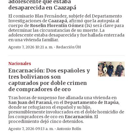
adolescente que estaba
desaparecida en Caazapá
El comisario Blas Fernández, subjefe del Departamento
Investigaciones de
Caazapá
, afirmó que la autopsia al
cuerpo de
Roselin Florentín Gómez
(14) será clave para
determinar las circunstancias de su muerte. La
adolescente estaba desaparecida y fue hallada enterrada
en una vivienda familiar.
·
Agosto 7, 2026 10:21 a. m.
Redacción ÚH
Nacionales
Encarnación: Dos españoles y
tres bolivianos son
capturados por doble crimen
de compradores de oro
Tras horas de suspenso fue allanada una vivienda en
San Juan del Paraná
, en el
Departamento de Itapúa
,
donde se refugiaron el español y su hijo,
presumiblemente involucrados en el doble homicidio de
los compradores de oro en
Encarnación
. El
procedimiento dejó cinco detenidos.
·
Agosto 7, 2026 09:13 a. m.
Antonio Rolín