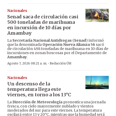
Nacionales
Senad saca de circulación casi
500 toneladas de marihuana
en incursión de 10 días por
Amambay
La
Secretaría Nacional Antidrogas
(
Senad
) informó
que la denominada
Operación Nueva Alianza 56
sacó
de circulación 498 toneladas de marihuana en 10 días de
incursiones en zonas boscosas por el Departamento de
Amambay
.
·
Agosto 7, 2026 08:21 a. m.
Redacción ÚH
Nacionales
Un descenso de la
temperatura llega este
viernes, en torno a los 13°C
La
Dirección de Meteorología
pronostica una jornada
fresca, con cielo mayormente nublado y vientos
moderados del sur para este viernes. La temperatura
oscilará entre 13 y 20°C, mientras que la humedad será