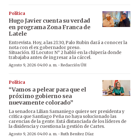
Política
Hugo Javier cuenta su verdad
en programa Zona Franca de
Latele
Entrevista. Hoy, a las 21:30, Palo Rubin dará a conocer la
nota con el ex gobernador preso.
Situación. El Locutor N° 2 habló en la chipería donde
trabajaba antes de ingresar a la cárcel.
·
Agosto 9, 2026 04:00 a. m.
Redacción ÚH
Política
“Vamos a pelear para que el
próximo gobierno sea
nuevamente colorado”
La senadora Lilian Samaniego quiere ser presidenta y
critica que Santiago Peña no haya solucionado las
carencias de la gente. Está distanciada de los líderes de
la disidencia y cuestiona la gestión de Cartes.
·
Agosto 9, 2026 04:00 a. m.
Ruth Benítez Díaz