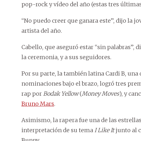
pop-rock y vídeo del año (estas tres última
“No puedo creer que ganara este”, dijo la jo
artista del año.
Cabello, que aseguró estar “sin palabras”, d
la ceremonia, y a sus seguidores.
Por su parte, la también latina Cardi B, una
nominaciones bajo el brazo, logró tres premi
rap por
Bodak Yellow
(
Money Moves
), y ca
Bruno Mars
.
Asimismo, la rapera fue una de las estrella
interpretación de su tema
I Like It
junto al 
Bunny.