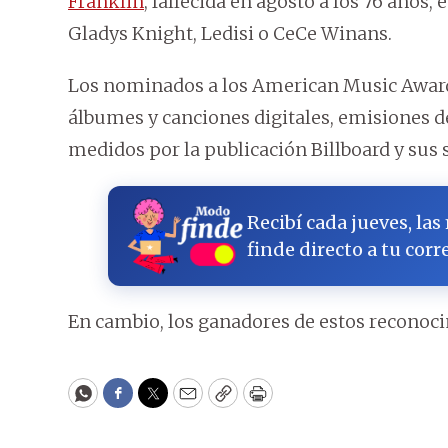
Franklin
, fallecida en agosto a los 76 años
Gladys Knight, Ledisi o CeCe Winans.
Los nominados a los American Music Awards
álbumes y canciones digitales, emisiones d
medidos por la publicación Billboard y sus 
Recibí cada jueves, las
finde directo a tu corr
En cambio, los ganadores de estos reconoci
WhatsApp
Facebook
Twitter
Email
Copy
Print