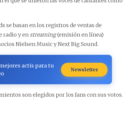
, en el que se unieron las voces de cantantes como
 se basan en los registros de ventas de
e radio y en
streaming
(emisión en línea)
socios Nielsen Music y Next Big Sound.
 mejores actis para tu
Newsletter
eo
mientos son elegidos por los fans con sus votos.