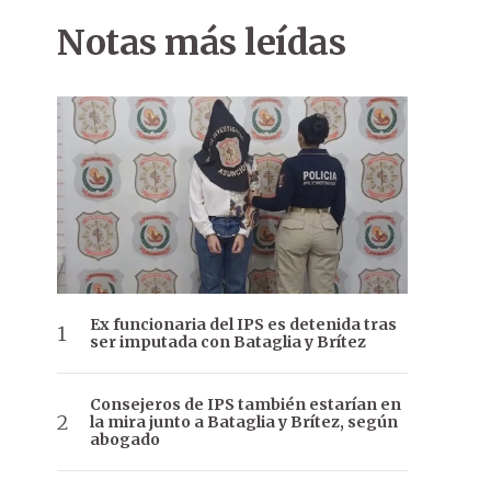
Camila Cabello contará para sus primeros pasos en Hollywood c
Notas más leídas
Ex funcionaria del IPS es detenida tras
ser imputada con Bataglia y Brítez
Consejeros de IPS también estarían en
la mira junto a Bataglia y Brítez, según
abogado