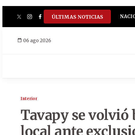
NACI
ÚLTIMAS NOTICIAS
twitter
instagram
facebook
tiktok
youtube
spotify
06 ago 2026
Interior
Tavapy se volvió 
local ante exclus