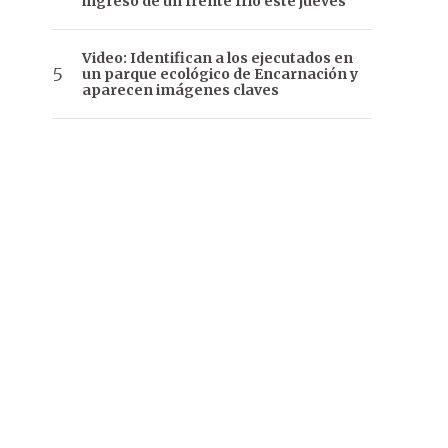
ingreso de un frente frío este jueves
Video: Identifican a los ejecutados en
un parque ecológico de Encarnación y
aparecen imágenes claves