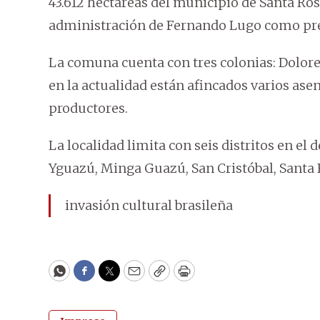
43.612 hectáreas del municipio de Santa Ro
administración de Fernando Lugo como pres
La comuna cuenta con tres colonias: Dolore
en la actualidad están afincados varios a
productores.
La localidad limita con seis distritos en e
Yguazú, Minga Guazú, San Cristóbal, Santa 
invasión cultural brasileña
WhatsApp
Facebook
Twitter
Email
Copy
Print