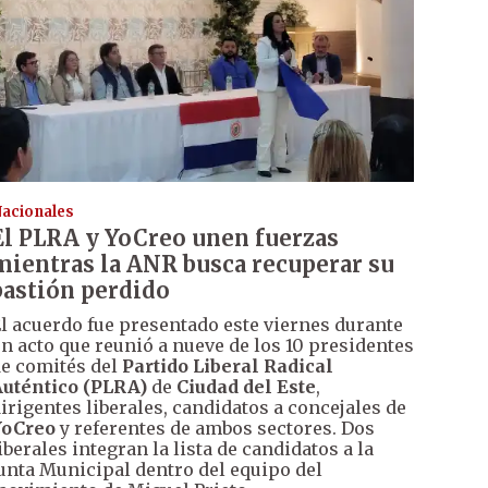
acionales
El PLRA y YoCreo unen fuerzas
mientras la ANR busca recuperar su
bastión perdido
l acuerdo fue presentado este viernes durante
n acto que reunió a nueve de los 10 presidentes
e comités del
Partido Liberal Radical
uténtico (PLRA)
de
Ciudad del Este
,
irigentes liberales, candidatos a concejales de
YoCreo
y referentes de ambos sectores. Dos
iberales integran la lista de candidatos a la
unta Municipal dentro del equipo del