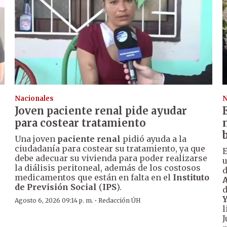
Nacionales
N
Joven paciente renal pide ayudar
para costear tratamiento
Una joven
paciente renal
pidió ayuda a la
ciudadanía para costear su tratamiento, ya que
E
debe adecuar su vivienda para poder realizarse
u
la diálisis peritoneal, además de los costosos
d
medicamentos que están en falta en el
Instituto
A
de Previsión Social
(
IPS
).
d
·
Agosto 6, 2026 09:14 p. m.
Redacción ÚH
l
J