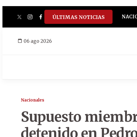
NACI
ÚLTIMAS NOTICIAS
twitter
instagram
facebook
tiktok
youtube
spotify
06 ago 2026
Nacionales
Supuesto miembro
detenido en Pedro