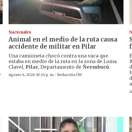
Nacionales
N
Animal en el medio de la ruta causa
accidente de militar en Pilar
Una camioneta chocó contra una vaca que
E
estaba en medio de la ruta en la zona de Loma
Clavel,
Pilar
, Departamento de
Ñeembucú
.
d
,
h
·
Agosto 6, 2026 10:24 p. m.
Redacción ÚH
d
a
A