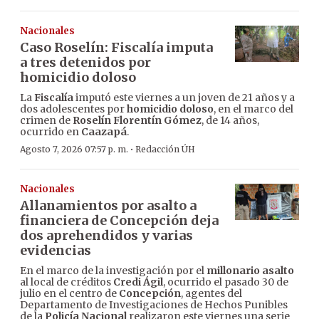
Nacionales
Caso Roselín: Fiscalía imputa
a tres detenidos por
homicidio doloso
La
Fiscalía
imputó este viernes a un joven de 21 años y a
dos adolescentes por
homicidio doloso
, en el marco del
crimen de
Roselín Florentín Gómez
, de 14 años,
ocurrido en
Caazapá
.
·
Agosto 7, 2026 07:57 p. m.
Redacción ÚH
Nacionales
Allanamientos por asalto a
financiera de Concepción deja
dos aprehendidos y varias
evidencias
En el marco de la investigación por el
millonario asalto
al local de créditos
Credi Ágil
, ocurrido el pasado 30 de
julio en el centro de
Concepción
, agentes del
Departamento de Investigaciones de Hechos Punibles
de la
Policía Nacional
realizaron este viernes una serie