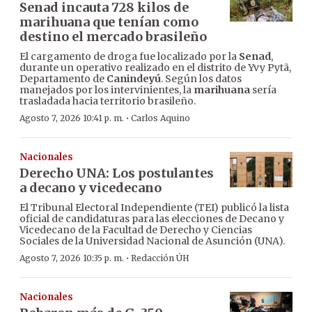
Senad incauta 728 kilos de
marihuana que tenían como
destino el mercado brasileño
El cargamento de droga fue localizado por la
Senad
,
durante un operativo realizado en el distrito de Yvy Pytã,
Departamento de
Canindeyú
. Según los datos
manejados por los intervinientes, la
marihuana
sería
trasladada hacia territorio brasileño.
·
Agosto 7, 2026 10:41 p. m.
Carlos Aquino
Nacionales
Derecho UNA: Los postulantes
a decano y vicedecano
El Tribunal Electoral Independiente (TEI) publicó la lista
oficial de candidaturas para las elecciones de Decano y
Vicedecano de la Facultad de Derecho y Ciencias
Sociales de la Universidad Nacional de Asunción (UNA).
·
Agosto 7, 2026 10:35 p. m.
Redacción ÚH
Nacionales