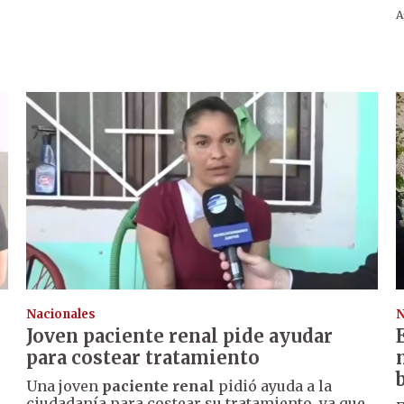
A
Nacionales
N
Joven paciente renal pide ayudar
para costear tratamiento
Una joven
paciente renal
pidió ayuda a la
ciudadanía para costear su tratamiento, ya que