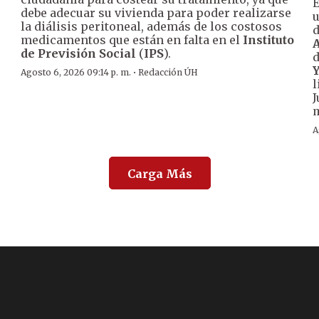
E
debe adecuar su vivienda para poder realizarse
u
la diálisis peritoneal, además de los costosos
d
medicamentos que están en falta en el
Instituto
A
de Previsión Social
(
IPS
).
d
·
Agosto 6, 2026 09:14 p. m.
Redacción ÚH
l
J
m
A
Carga Más