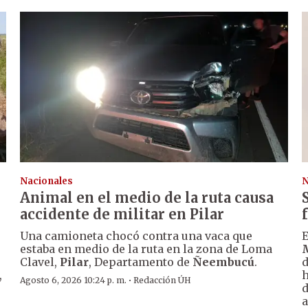
Nacionales
N
Animal en el medio de la ruta causa
accidente de militar en Pilar
Una camioneta chocó contra una vaca que
E
estaba en medio de la ruta en la zona de Loma
Clavel,
Pilar
, Departamento de
Ñeembucú
.
d
,
h
·
Agosto 6, 2026 10:24 p. m.
Redacción ÚH
d
a