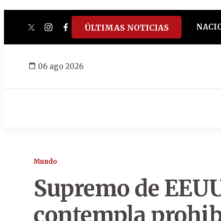
NACI
ÚLTIMAS NOTICIAS
twitter
instagram
facebook
tiktok
youtube
spotify
06 ago 2026
Mundo
Supremo de EEUU 
contempla prohib