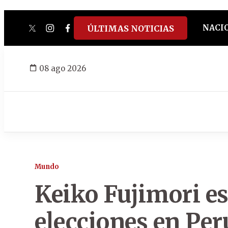
NACI
ÚLTIMAS NOTICIAS
twitter
instagram
facebook
tiktok
youtube
spotify
08 ago 2026
Mundo
Keiko Fujimori es
elecciones en Per