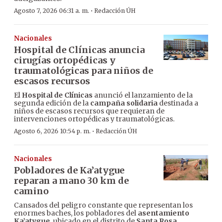
·
Agosto 7, 2026 06:31 a. m.
Redacción ÚH
Nacionales
Hospital de Clínicas anuncia
cirugías ortopédicas y
traumatológicas para niños de
escasos recursos
El
Hospital de Clínicas
anunció el lanzamiento de la
segunda edición de la
campaña solidaria
destinada a
niños de escasos recursos que requieran de
intervenciones ortopédicas y traumatológicas.
·
Agosto 6, 2026 10:54 p. m.
Redacción ÚH
Nacionales
Pobladores de Ka’atygue
reparan a mano 30 km de
camino
Cansados del peligro constante que representan los
enormes baches, los pobladores del
asentamiento
Ka’atygue
, ubicado en el distrito de
Santa Rosa
,