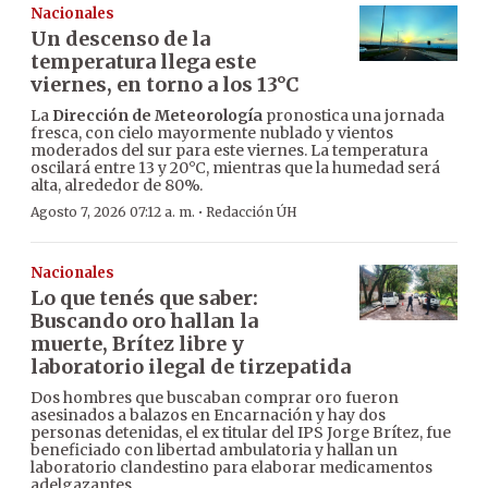
Nacionales
Un descenso de la
temperatura llega este
viernes, en torno a los 13°C
La
Dirección de Meteorología
pronostica una jornada
fresca, con cielo mayormente nublado y vientos
moderados del sur para este viernes. La temperatura
oscilará entre 13 y 20°C, mientras que la humedad será
alta, alrededor de 80%.
·
Agosto 7, 2026 07:12 a. m.
Redacción ÚH
Nacionales
Lo que tenés que saber:
Buscando oro hallan la
muerte, Brítez libre y
laboratorio ilegal de tirzepatida
Dos hombres que buscaban comprar oro fueron
asesinados a balazos en Encarnación y hay dos
personas detenidas, el ex titular del IPS Jorge Brítez, fue
beneficiado con libertad ambulatoria y hallan un
laboratorio clandestino para elaborar medicamentos
adelgazantes.