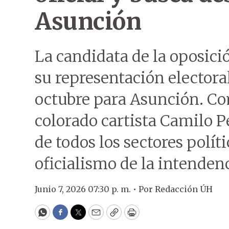
Asunción
La candidata de la oposic
su representación electora
octubre para Asunción. Co
colorado cartista Camilo 
de todos los sectores polít
oficialismo de la intendenc
Junio 7, 2026 07:30 p. m. •
Por
Redacción ÚH
WhatsApp
Facebook
Twitter
Email
Copy
Print