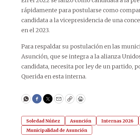
En el 2022 se lanzó como candidata a la pr
rápidamente para postularse como compañer
candidata a la vicepresidencia de una conc
en el 2023.
Para respaldar su postulación en las munic
Asunción, que se integra a la alianza Unido
candidata, necesita por ley de un partido, p
Querida en esta interna.
WhatsApp
Facebook
Twitter
Email
Copy
Print
Soledad Núñez
Asunción
Internas 2026
Municipalidad de Asunción