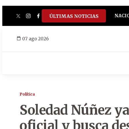
NACI
ÚLTIMAS NOTICIAS
twitter
instagram
facebook
tiktok
youtube
spotify
07 ago 2026
Política
Soledad Núñez ya
oficial y busca d