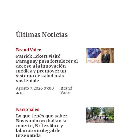
Últimas Noticias
Brand Voice
Patrick Eckert visitó
Paraguay para fortalecer el
acceso a la innovación
médica y promover un
sistema de salud más
sostenible
·
Agosto 7, 2026 07:00
Brand
a. m.
Voice
Nacionales
Lo que tenés que saber:
Buscando oro hallan la
muerte, Brítez libre y
laboratorio ilegal de
tirzepatida