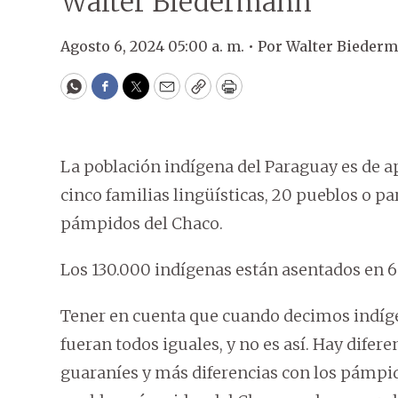
Walter Biedermann
Agosto 6, 2024 05:00 a. m. •
Por
Walter Bieder
WhatsApp
Facebook
Twitter
Email
Copy
Print
La población indígena del Paraguay es de 
cinco familias lingüísticas, 20 pueblos o par
pámpidos del Chaco.
Los 130.000 indígenas están asentados e
Tener en cuenta que cuando decimos indí
fueran todos iguales, y no es así. Hay difere
guaraníes y más diferencias con los pámpid