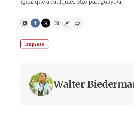
igual que a cualquier otro paraguayo/a.
WhatsApp
Facebook
Twitter
Email
Copy
Print
Impreso
Walter Biederm