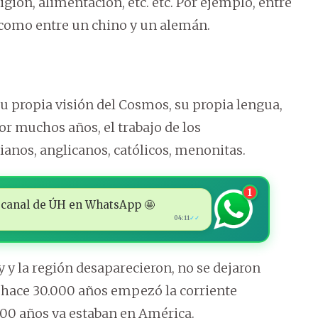
gión, alimentación, etc. etc. Por ejemplo, entre
 como entre un chino y un alemán.
su propia visión del Cosmos, su propia lengua,
Por muchos años, el trabajo de los
ianos, anglicanos, católicos, menonitas.
1
 al canal de ÚH en WhatsApp 🤩
04:11
✓✓
 y la región desaparecieron, no se dejaron
e hace 30.000 años empezó la corriente
.000 años ya estaban en América.