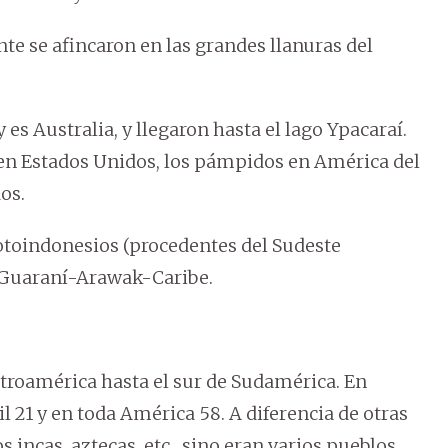
e se afincaron en las grandes llanuras del
 es Australia, y llegaron hasta el lago Ypacaraí.
 en Estados Unidos, los pámpidos en América del
os.
toindonesios (procedentes del Sudeste
í-Guaraní-Arawak-Caribe.
troamérica hasta el sur de Sudamérica. En
l 21 y en toda América 58. A diferencia de otras
 incas, aztecas, etc., sino eran varios pueblos