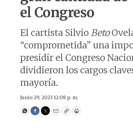
el Congreso
El cartista Silvio
Beto
Ovela
“comprometida” una impor
presidir el Congreso Nacio
dividieron los cargos clav
mayoría.
Junio 29, 2023 12:08 p. m.
WhatsApp
Facebook
Twitter
Email
Copy
Print