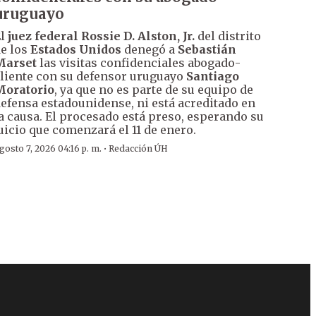
uruguayo
El
juez federal Rossie D. Alston, Jr.
del distrito
e los
Estados Unidos
denegó a
Sebastián
Marset
las visitas confidenciales abogado-
liente con su defensor uruguayo
Santiago
Moratorio
, ya que no es parte de su equipo de
efensa estadounidense, ni está acreditado en
a causa. El procesado está preso, esperando su
uicio que comenzará el 11 de enero.
·
gosto 7, 2026 04:16 p. m.
Redacción ÚH