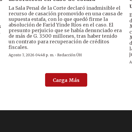
La Sala Penal de la Corte declaró inadmisible el
recurso de casación promovido en una causa de
supuesta estafa, con lo que quedó firme la
d
absolución de Farid Yinde Ríos en el caso. El
s
presunto perjuicio que se había denunciado era
.
c
de más de G. 3.500 millones, tras haber tenido
un contrato para recuperación de créditos
d
fiscales.
l
j
·
Agosto 7, 2026 04:48 p. m.
Redacción ÚH
A
Carga Más