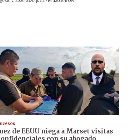
·
gosto 7, 2026 05:47 p. m.
Redacción ÚH
ucesos
Juez de EEUU niega a Marset visitas
confidenciales con su abogado