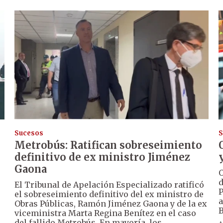
Sucesos
S
Metrobús: Ratifican sobreseimiento
definitivo de ex ministro Jiménez
Gaona
O
d
El Tribunal de Apelación Especializado ratificó
P
el sobreseimiento definitivo del ex ministro de
a
Obras Públicas, Ramón Jiménez Gaona y de la ex
B
viceministra Marta Regina Benítez en el caso
del fallido Metrobús. En mayoría, los