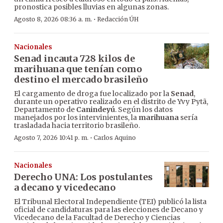
pronostica posibles lluvias en algunas zonas.
·
Agosto 8, 2026 08:36 a. m.
Redacción ÚH
Nacionales
Senad incauta 728 kilos de
marihuana que tenían como
destino el mercado brasileño
El cargamento de droga fue localizado por la
Senad
,
durante un operativo realizado en el distrito de Yvy Pytã,
Departamento de
Canindeyú
. Según los datos
manejados por los intervinientes, la
marihuana
sería
trasladada hacia territorio brasileño.
·
Agosto 7, 2026 10:41 p. m.
Carlos Aquino
Nacionales
Derecho UNA: Los postulantes
a decano y vicedecano
El Tribunal Electoral Independiente (TEI) publicó la lista
oficial de candidaturas para las elecciones de Decano y
Vicedecano de la Facultad de Derecho y Ciencias