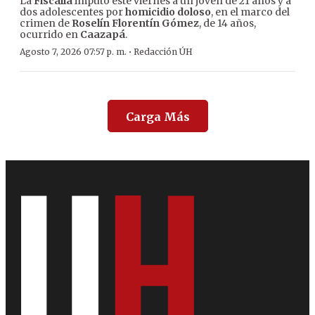
La
Fiscalía
imputó este viernes a un joven de 21 años y a
dos adolescentes por
homicidio doloso
, en el marco del
crimen de
Roselín Florentín Gómez
, de 14 años,
ocurrido en
Caazapá
.
·
Agosto 7, 2026 07:57 p. m.
Redacción ÚH
Carga Más