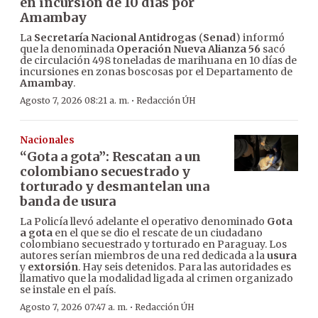
en incursión de 10 días por
Amambay
La
Secretaría Nacional Antidrogas
(
Senad
) informó
que la denominada
Operación Nueva Alianza 56
sacó
de circulación 498 toneladas de marihuana en 10 días de
incursiones en zonas boscosas por el Departamento de
Amambay
.
·
Agosto 7, 2026 08:21 a. m.
Redacción ÚH
Nacionales
“Gota a gota”: Rescatan a un
colombiano secuestrado y
torturado y desmantelan una
banda de usura
La Policía llevó adelante el operativo denominado
Gota
a gota
en el que se dio el rescate de un ciudadano
colombiano secuestrado y torturado en Paraguay. Los
autores serían miembros de una red dedicada a la
usura
y
extorsión
. Hay seis detenidos. Para las autoridades es
llamativo que la modalidad ligada al crimen organizado
se instale en el país.
·
Agosto 7, 2026 07:47 a. m.
Redacción ÚH