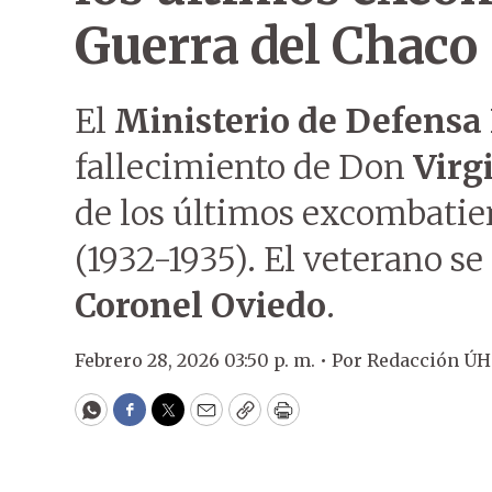
Guerra del Chaco
El
Ministerio de Defensa
fallecimiento de Don
Virg
de los últimos excombatie
(1932-1935). El veterano s
Coronel Oviedo
.
Febrero 28, 2026 03:50 p. m. •
Por
Redacción ÚH
WhatsApp
Facebook
Twitter
Email
Copy
Print