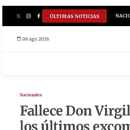
NACI
ÚLTIMAS NOTICIAS
twitter
instagram
facebook
tiktok
youtube
spotify
06 ago 2026
Nacionales
Fallece Don Virgi
los últimos excom