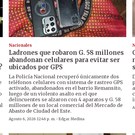
Nacionales
N
Ladrones que robaron G. 58 millones
abandonan celulares para evitar ser
?
ubicados por GPS
La Policía Nacional recuperó únicamente dos
D
e
teléfonos celulares con sistema de rastreo GPS
p
activado, abandonados en el barrio Remansito,
a
o
luego de un violento asalto en el que
c
delincuentes se alzaron con 4 aparatos y G. 58
i
al
millones de un local comercial del Mercado de
A
Abasto de Ciudad del Este.
·
Agosto 6, 2026 12:46 p. m.
Edgar Medina