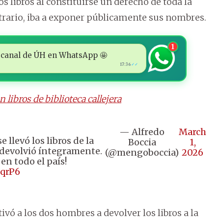
s libros al constituirse un derecho de toda la
ntrario, iba a exponer públicamente sus nombres.
1
 al canal de ÚH en WhatsApp 🤩
17:36
✓✓
libros de biblioteca callejera
— Alfredo
March
 llevó los libros de la
Boccia
1,
s devolvió íntegramente.
(@mengoboccia)
2026
en todo el país!
tqrP6
ivó a los dos hombres a devolver los libros a la