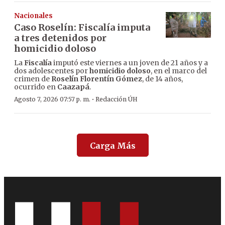
Nacionales
Caso Roselín: Fiscalía imputa
a tres detenidos por
homicidio doloso
La
Fiscalía
imputó este viernes a un joven de 21 años y a
dos adolescentes por
homicidio doloso
, en el marco del
crimen de
Roselín Florentín Gómez
, de 14 años,
ocurrido en
Caazapá
.
·
Agosto 7, 2026 07:57 p. m.
Redacción ÚH
Carga Más