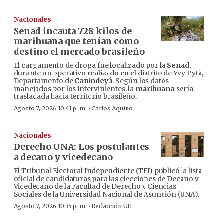
Nacionales
Senad incauta 728 kilos de
marihuana que tenían como
destino el mercado brasileño
El cargamento de droga fue localizado por la
Senad
,
durante un operativo realizado en el distrito de Yvy Pytã,
Departamento de
Canindeyú
. Según los datos
manejados por los intervinientes, la
marihuana
sería
trasladada hacia territorio brasileño.
·
Agosto 7, 2026 10:41 p. m.
Carlos Aquino
Nacionales
Derecho UNA: Los postulantes
a decano y vicedecano
El Tribunal Electoral Independiente (TEI) publicó la lista
oficial de candidaturas para las elecciones de Decano y
Vicedecano de la Facultad de Derecho y Ciencias
Sociales de la Universidad Nacional de Asunción (UNA).
·
Agosto 7, 2026 10:35 p. m.
Redacción ÚH