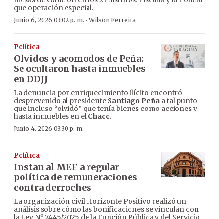
mesas de votación en los 21 distritos. Fiscalía y la Policía
que operación especial.
·
Junio 6, 2026 03:02 p. m.
Wilson Ferreira
Política
Olvidos y acomodos de Peña:
Se ocultaron hasta inmuebles
en DDJJ
La denuncia por enriquecimiento ilícito encontró
desprevenido al presidente
Santiago Peña
a tal punto
que incluso “olvidó” que tenía bienes como acciones y
hasta inmuebles en el
Chaco
.
Junio 4, 2026 03:30 p. m.
Política
Instan al MEF a regular
política de remuneraciones
contra derroches
La organización civil Horizonte Positivo realizó un
análisis sobre cómo las bonificaciones se vinculan con
la Ley Nº 7445/2025 de la Función Pública y del Servicio