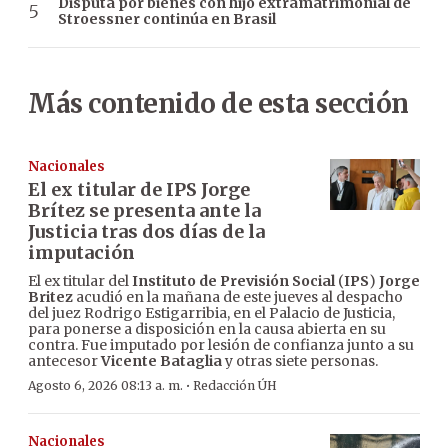
Disputa por bienes con hijo extramatrimonial de
Stroessner continúa en Brasil
Más contenido de esta sección
Nacionales
El ex titular de IPS Jorge
Brítez se presenta ante la
Justicia tras dos días de la
imputación
El ex titular del
Instituto de Previsión Social
(
IPS
)
Jorge
Britez
acudió en la mañana de este jueves al despacho
del juez Rodrigo Estigarribia, en el Palacio de Justicia,
para ponerse a disposición en la causa abierta en su
contra. Fue imputado por lesión de confianza junto a su
antecesor
Vicente Bataglia
y otras siete personas.
·
Agosto 6, 2026 08:13 a. m.
Redacción ÚH
Nacionales