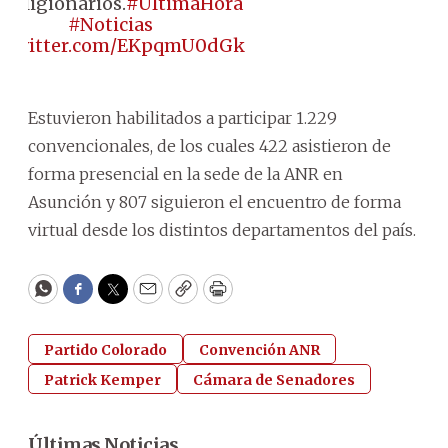
rreligionarios.
#ÚltimaHora
#Noticias
c.twitter.com/EKpqmU0dGk
Estuvieron habilitados a participar 1.229
convencionales, de los cuales 422 asistieron de
forma presencial en la sede de la ANR en
Asunción y 807 siguieron el encuentro de forma
virtual desde los distintos departamentos del país.
WhatsApp
Facebook
Twitter
Email
Copy
Print
Partido Colorado
Convención ANR
Patrick Kemper
Cámara de Senadores
Últimas Noticias