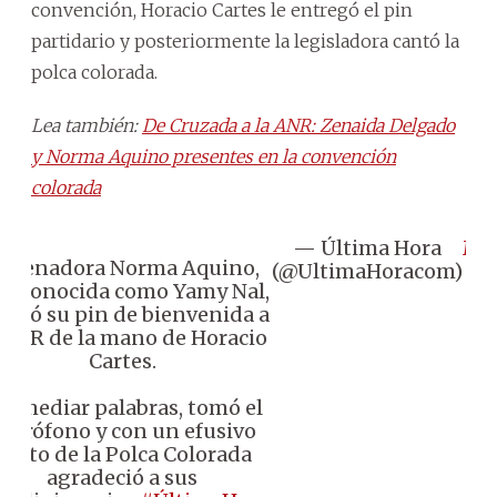
convención, Horacio Cartes le entregó el pin
partidario y posteriormente la legisladora cantó la
polca colorada.
Lea también:
De Cruzada a la ANR: Zenaida Delgado
y Norma Aquino presentes en la convención
colorada
— Última Hora
Ma
a senadora Norma Aquino,
(@UltimaHoracom)
9
s conocida como Yamy Nal,
20
cibió su pin de bienvenida a
 ANR de la mano de Horacio
Cartes.
in mediar palabras, tomó el
icrófono y con un efusivo
canto de la Polca Colorada
agradeció a sus