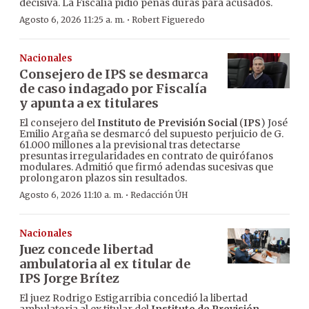
decisiva. La Fiscalía pidió penas duras para acusados.
·
Agosto 6, 2026 11:25 a. m.
Robert Figueredo
Nacionales
Consejero de IPS se desmarca
de caso indagado por Fiscalía
y apunta a ex titulares
El consejero del
Instituto de Previsión Social
(
IPS
) José
Emilio Argaña se desmarcó del supuesto perjuicio de G.
61.000 millones a la previsional tras detectarse
presuntas irregularidades en contrato de quirófanos
modulares. Admitió que firmó adendas sucesivas que
prolongaron plazos sin resultados.
·
Agosto 6, 2026 11:10 a. m.
Redacción ÚH
Nacionales
Juez concede libertad
ambulatoria al ex titular de
IPS Jorge Brítez
El juez Rodrigo Estigarribia concedió la libertad