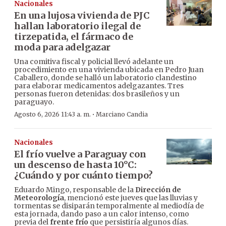
Nacionales
En una lujosa vivienda de PJC
hallan laboratorio ilegal de
tirzepatida, el fármaco de
moda para adelgazar
Una comitiva fiscal y policial llevó adelante un
procedimiento en una vivienda ubicada en Pedro Juan
Caballero, donde se halló un laboratorio clandestino
para elaborar medicamentos adelgazantes. Tres
personas fueron detenidas: dos brasileños y un
paraguayo.
·
Agosto 6, 2026 11:43 a. m.
Marciano Candia
Nacionales
El frío vuelve a Paraguay con
un descenso de hasta 10°C:
¿Cuándo y por cuánto tiempo?
Eduardo Mingo, responsable de la
Dirección de
Meteorología
, mencionó este jueves que las lluvias y
tormentas se disiparán temporalmente al mediodía de
esta jornada, dando paso a un calor intenso, como
previa del
frente frío
que persistiría algunos días.