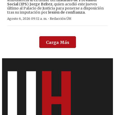
ambulatoria al ex titular del
Instituto de Previsión
Social
(
IPS
)
Jorge Brítez
, quien acudió este jueves
último al Palacio de Justicia para ponerse a disposición
tras su imputación por
lesión de confianza
.
·
Agosto 6, 2026 09:32 a. m.
Redacción ÚH
Carga Más