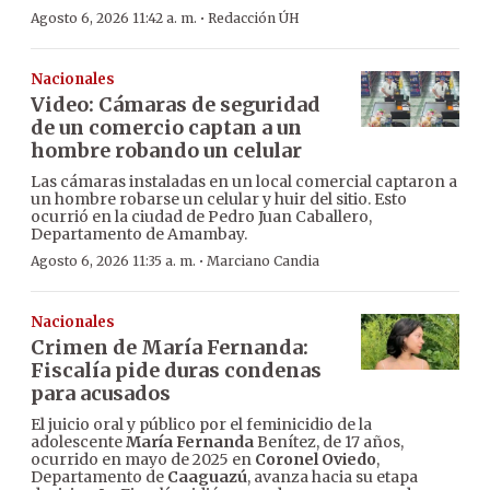
·
Agosto 6, 2026 11:42 a. m.
Redacción ÚH
Nacionales
Video: Cámaras de seguridad
de un comercio captan a un
hombre robando un celular
Las cámaras instaladas en un local comercial captaron a
un hombre robarse un celular y huir del sitio. Esto
ocurrió en la ciudad de Pedro Juan Caballero,
Departamento de Amambay.
·
Agosto 6, 2026 11:35 a. m.
Marciano Candia
Nacionales
Crimen de María Fernanda:
Fiscalía pide duras condenas
para acusados
El juicio oral y público por el feminicidio de la
adolescente
María Fernanda
Benítez, de 17 años,
ocurrido en mayo de 2025 en
Coronel Oviedo
,
Departamento de
Caaguazú
, avanza hacia su etapa