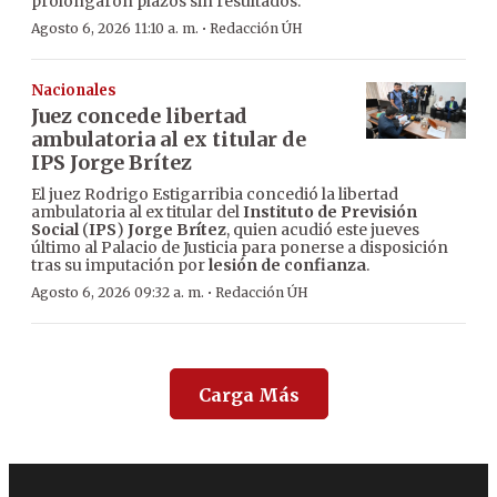
prolongaron plazos sin resultados.
·
Agosto 6, 2026 11:10 a. m.
Redacción ÚH
Nacionales
Juez concede libertad
ambulatoria al ex titular de
IPS Jorge Brítez
El juez Rodrigo Estigarribia concedió la libertad
ambulatoria al ex titular del
Instituto de Previsión
Social
(
IPS
)
Jorge Brítez
, quien acudió este jueves
último al Palacio de Justicia para ponerse a disposición
tras su imputación por
lesión de confianza
.
·
Agosto 6, 2026 09:32 a. m.
Redacción ÚH
Carga Más