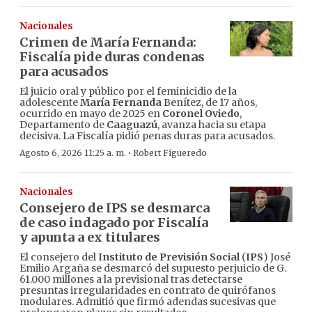
Nacionales
Crimen de María Fernanda:
Fiscalía pide duras condenas
para acusados
El juicio oral y público por el feminicidio de la
adolescente
María Fernanda
Benítez, de 17 años,
ocurrido en mayo de 2025 en
Coronel Oviedo
,
Departamento de
Caaguazú
, avanza hacia su etapa
decisiva. La Fiscalía pidió penas duras para acusados.
·
Agosto 6, 2026 11:25 a. m.
Robert Figueredo
Nacionales
Consejero de IPS se desmarca
de caso indagado por Fiscalía
y apunta a ex titulares
El consejero del
Instituto de Previsión Social
(
IPS
) José
Emilio Argaña se desmarcó del supuesto perjuicio de G.
61.000 millones a la previsional tras detectarse
presuntas irregularidades en contrato de quirófanos
modulares. Admitió que firmó adendas sucesivas que