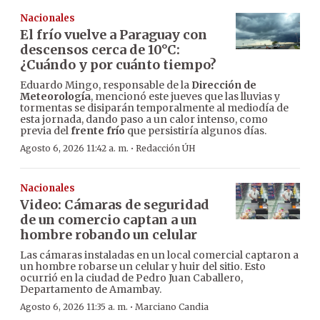
Nacionales
El frío vuelve a Paraguay con
descensos cerca de 10°C:
¿Cuándo y por cuánto tiempo?
Eduardo Mingo, responsable de la
Dirección de
Meteorología
, mencionó este jueves que las lluvias y
tormentas se disiparán temporalmente al mediodía de
esta jornada, dando paso a un calor intenso, como
previa del
frente frío
que persistiría algunos días.
·
Agosto 6, 2026 11:42 a. m.
Redacción ÚH
Nacionales
Video: Cámaras de seguridad
de un comercio captan a un
hombre robando un celular
Las cámaras instaladas en un local comercial captaron a
un hombre robarse un celular y huir del sitio. Esto
ocurrió en la ciudad de Pedro Juan Caballero,
Departamento de Amambay.
·
Agosto 6, 2026 11:35 a. m.
Marciano Candia