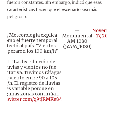
fueron constantes. Sin embargo, indicó que esas
características hacen que el escenario sea más
peligroso.
—
Novembe
⛈️ Meteorología explica
Monumental
17, 2025
cómo el fuerte temporal
AM 1080
afectó al país: "Vientos
(@AM_1080)
superaron los 100 km/h"
👉🏼 "La distribución de
lluvias y vientos no fue
equitativa. Tuvimos ráfagas
de viento entre 90 a 105
km/h. El registro de lluvias
es variable porque en
algunas zonas continúa…
pic.twitter.com/q9tJRMKe84