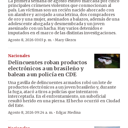
La primera semana de agosto estuvo marcada por cinco
principales crímenes violentos que conmocionan al
país. Las víctimas son un recién nacido ahorcado con
un alambre y arrojado a una letrina, dos compradores
de oro y una mujer, asesinados a balazos, además de una
adolescente ahogada y desmembrada y un joven
asesinado con un hacha. Hay varios detenidos e
imputados en el marco de las distintas investigaciones.
·
Agosto 8, 2026 03:03 p. m.
Mary Glezcu
Nacionales
Delincuentes roban productos
electrónicos a un brasileño y
balean a un policía en CDE
Una gavilla de delincuentes armados robó un lote de
productos electrónicos a un joven brasileño y, durante
la fuga, atacó a tiros a policías que intentaron
interceptarla. En el enfrentamiento, un suboficial
resultó herido en una pierna. El hecho ocurrió en Ciudad
del Este.
·
Agosto 8, 2026 09:24 a. m.
Edgar Medina