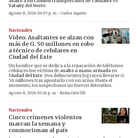
asalto a un camión transportador de caudales
en
Yataity del Norte
.
·
Agosto 8, 2026 06:07 p. m.
Carlos Aquino
Nacionales
Video: Asaltantes se alzan con
más de G. 50 millones en robo
a técnico de celulares en
Ciudad del Este
Un hombre que se dedica a la reparación de teléfonos
celulares fue víctima de
asalto a mano armada
en
Ciudad del Este
. Dos delincuentes lograron llevarse G.
58 millones tras apuntarlo con un arma. Hasta el
momento, los sospechosos no fueron detenidos.
·
Agosto 8, 2026 05:26 p. m.
Redacción ÚH
Nacionales
Cinco crímenes violentos
marcan la semana y
conmocionan al país