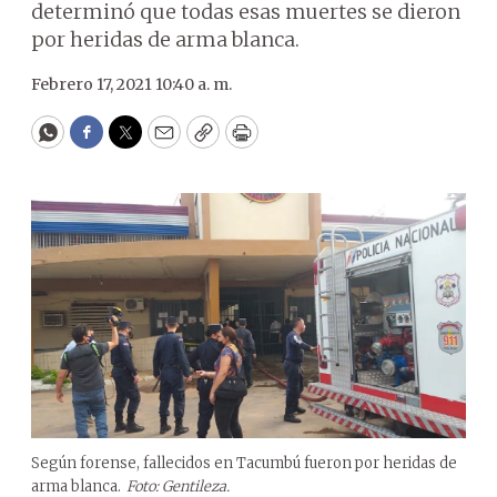
determinó que todas esas muertes se dieron
por heridas de arma blanca.
Febrero 17, 2021 10:40 a. m.
WhatsApp
Facebook
Twitter
Email
Copy
Print
Según forense, fallecidos en Tacumbú fueron por heridas de
arma blanca.
Foto: Gentileza.