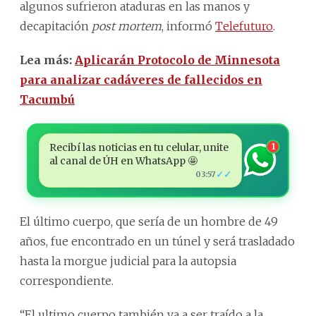
algunos sufrieron ataduras en las manos y
decapitación
post mortem
, informó
Telefuturo
.
Lea más:
Aplicarán Protocolo de Minnesota
para analizar cadáveres de fallecidos en
Tacumbú
Recibí las noticias en tu celular, unite
1
al canal de ÚH en WhatsApp 🤩
✓✓
03:57
El último cuerpo, que sería de un hombre de 49
años, fue encontrado en un túnel y será trasladado
hasta la morgue judicial para la autopsia
correspondiente.
“El ultimo cuerpo también va a ser traído a la