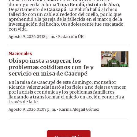
domingo en la colonia
Tupa Rendá
, distrito de
Aba’i
,
Departamento de
Caazapá
. La Policía halló al chico
fallecido con un cable alrededor del cuello, por lo que
aprehendió a la pareja de la fallecida en el marco de la
investigación del hecho. Un adolescente fue rescatado
con vida.
·
Agosto 9, 2026 03:18 p. m.
Redacción ÚH
Nacionales
Obispo insta a superar los
problemas cotidianos con fe y
servicio en misa de Caacupé
En la misa de Caacupé de este domingo, monseñor
Ricardo Valenzuela instó a los fieles a no dejarse vencer
por la crisis económica y los problemas familiares,
llamando a transformar el miedo en acción concreta a
través de la fe.
·
Agosto 9, 2026 01:07 p. m.
Karina Abigail Gómez