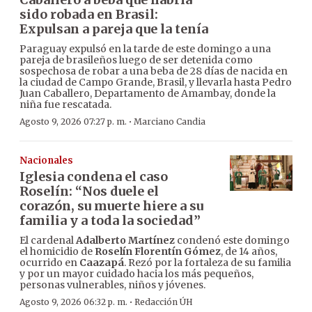
sido robada en Brasil:
Expulsan a pareja que la tenía
Paraguay expulsó en la tarde de este domingo a una
pareja de brasileños luego de ser detenida como
sospechosa de robar a una beba de 28 días de nacida en
la ciudad de Campo Grande, Brasil, y llevarla hasta Pedro
Juan Caballero, Departamento de Amambay, donde la
niña fue rescatada.
·
Agosto 9, 2026 07:27 p. m.
Marciano Candia
Nacionales
Iglesia condena el caso
Roselín: “Nos duele el
corazón, su muerte hiere a su
familia y a toda la sociedad”
El cardenal
Adalberto Martínez
condenó este domingo
el homicidio de
Roselín Florentín Gómez
, de 14 años,
ocurrido en
Caazapá
. Rezó por la fortaleza de su familia
y por un mayor cuidado hacia los más pequeños,
personas vulnerables, niños y jóvenes.
·
Agosto 9, 2026 06:32 p. m.
Redacción ÚH