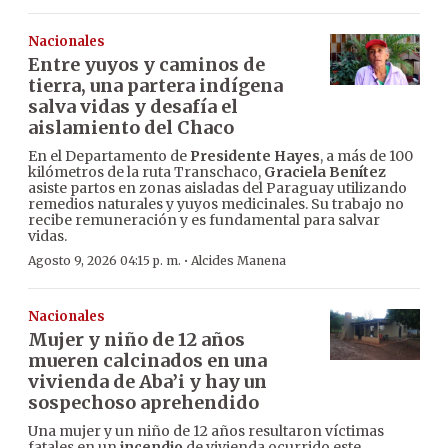
Nacionales
Entre yuyos y caminos de
tierra, una partera indígena
salva vidas y desafía el
aislamiento del Chaco
En el Departamento de
Presidente Hayes
, a más de 100
kilómetros de la ruta Transchaco,
Graciela Benítez
asiste partos en zonas aisladas del Paraguay utilizando
remedios naturales y yuyos medicinales. Su trabajo no
recibe remuneración y es fundamental para salvar
vidas.
·
Agosto 9, 2026 04:15 p. m.
Alcides Manena
Nacionales
Mujer y niño de 12 años
mueren calcinados en una
vivienda de Aba’i y hay un
sospechoso aprehendido
Una mujer y un niño de 12 años resultaron víctimas
fatales en un
incendio
de vivienda ocurrido este