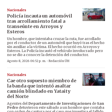
Nacionales
Policía incauta un automóvil
tras arrollamiento fatal a
transeúnte en Arroyos y
Esteros
Un hombre, que intentaba cruzar la ruta, fue arrollado
por el conductor de un automóvil que huyó tras el hecho
sin auxiliar a la víctima. El hecho ocurrió en Arroyos y
Esteros. La Policía incautó el vehículo involucrado pero
no se dio a conocer la detención del conductor.
·
Agosto 8, 2026 06:52 p. m.
Redacción ÚH
Nacionales
Cae otro supuesto miembro de
la banda que intentó asaltar
camión blindado en Yataity
del Norte
Agentes del
Departamento de Investigaciones
de
San
Pedro
detuvieron este sábado a un hombre que contaba
con orden de captura por el caso que investiga el fallido