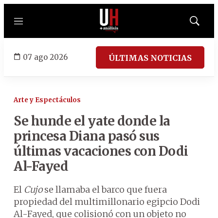
Menú
Mostrar
búsqued
07 ago 2026
ÚLTIMAS NOTICIAS
Arte y Espectáculos
Se hunde el yate donde la
princesa Diana pasó sus
últimas vacaciones con Dodi
Al-Fayed
El
Cujo
se llamaba el barco que fuera
propiedad del multimillonario egipcio Dodi
Al-Fayed, que colisionó con un objeto no