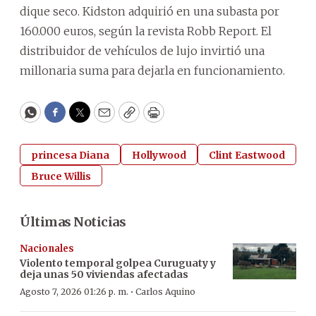
dique seco. Kidston adquirió en una subasta por
160.000 euros, según la revista Robb Report. El
distribuidor de vehículos de lujo invirtió una
millonaria suma para dejarla en funcionamiento.
WhatsApp
Facebook
Twitter
Email
Copy
Print
princesa Diana
Hollywood
Clint Eastwood
Bruce Willis
Últimas Noticias
Nacionales
Violento temporal golpea Curuguaty y
deja unas 50 viviendas afectadas
·
Agosto 7, 2026 01:26 p. m.
Carlos Aquino