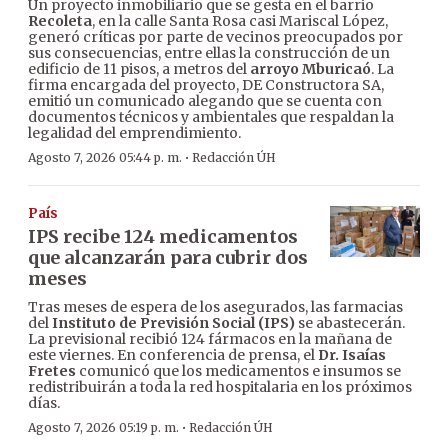
Un proyecto inmobiliario que se gesta en el barrio
Recoleta
, en la calle Santa Rosa casi Mariscal López,
generó críticas por parte de vecinos preocupados por
sus consecuencias, entre ellas la construcción de un
edificio de 11 pisos, a metros del
arroyo Mburicaó
. La
firma encargada del proyecto, DE Constructora SA,
emitió un comunicado alegando que se cuenta con
documentos técnicos y ambientales que respaldan la
legalidad del emprendimiento.
·
Agosto 7, 2026 05:44 p. m.
Redacción ÚH
País
IPS recibe 124 medicamentos
que alcanzarán para cubrir dos
meses
Tras meses de espera de los asegurados, las farmacias
del
Instituto de Previsión Social (IPS)
se abastecerán.
La previsional recibió 124 fármacos en la mañana de
este viernes. En conferencia de prensa, el
Dr. Isaías
Fretes
comunicó que los medicamentos e insumos se
redistribuirán a toda la red hospitalaria en los próximos
días.
·
Agosto 7, 2026 05:19 p. m.
Redacción ÚH