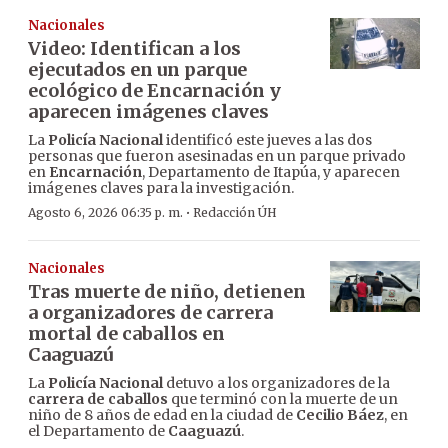
Nacionales
Video: Identifican a los
ejecutados en un parque
ecológico de Encarnación y
aparecen imágenes claves
La
Policía Nacional
identificó este jueves a las dos
personas que fueron asesinadas en un parque privado
en
Encarnación
, Departamento de Itapúa, y aparecen
imágenes claves para la investigación.
·
Agosto 6, 2026 06:35 p. m.
Redacción ÚH
Nacionales
Tras muerte de niño, detienen
a organizadores de carrera
mortal de caballos en
Caaguazú
La
Policía Nacional
detuvo a los organizadores de la
carrera de caballos
que terminó con la muerte de un
niño de 8 años de edad en la ciudad de
Cecilio Báez
, en
el Departamento de
Caaguazú
.