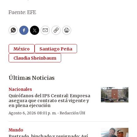
Fuente: EFE
WhatsApp
Facebook
Twitter
Email
Copy
Print
México
Santiago Peña
Claudia Sheinbaum
Últimas Noticias
Nacionales
Quirófanos del IPS Central: Empresa
asegura que contrato está vigente y
en plena ejecución
·
Agosto 6, 2026 08:01 p. m.
Redacción ÚH
Mundo
Postrado, hinchado y resignado: Así