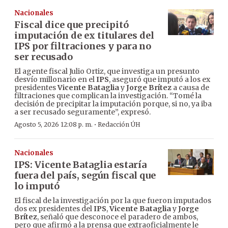
Nacionales
Fiscal dice que precipitó
imputación de ex titulares del
IPS por filtraciones y para no
ser recusado
El agente fiscal Julio Ortiz, que investiga un presunto
desvío millonario en el
IPS
, aseguró que imputó a los ex
presidentes
Vicente Bataglia
y
Jorge Brítez
a causa de
filtraciones que complican la investigación. “Tomé la
decisión de precipitar la imputación porque, si no, ya iba
a ser recusado seguramente”, expresó.
·
Agosto 5, 2026 12:08 p. m.
Redacción ÚH
Nacionales
IPS: Vicente Bataglia estaría
fuera del país, según fiscal que
lo imputó
El fiscal de la investigación por la que fueron imputados
dos ex presidentes del
IPS
,
Vicente Bataglia
y
Jorge
Brítez
, señaló que desconoce el paradero de ambos,
pero que afirmó a la prensa que extraoficialmente le