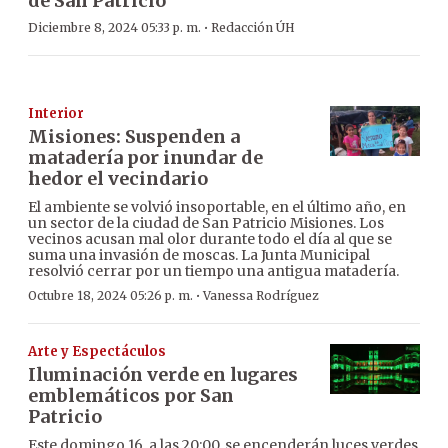
de San Patricio
·
Diciembre 8, 2024 05:33 p. m.
Redacción ÚH
Interior
Misiones: Suspenden a
matadería por inundar de
hedor el vecindario
El ambiente se volvió insoportable, en el último año, en
un sector de la ciudad de San Patricio Misiones. Los
vecinos acusan mal olor durante todo el día al que se
suma una invasión de moscas. La Junta Municipal
resolvió cerrar por un tiempo una antigua matadería.
·
Octubre 18, 2024 05:26 p. m.
Vanessa Rodríguez
Arte y Espectáculos
Iluminación verde en lugares
emblemáticos por San
Patricio
Este domingo 16, a las 20:00, se encenderán luces verdes