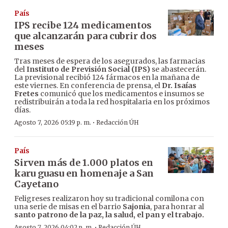
País
IPS recibe 124 medicamentos
que alcanzarán para cubrir dos
meses
Tras meses de espera de los asegurados, las farmacias
del
Instituto de Previsión Social (IPS)
se abastecerán.
La previsional recibió 124 fármacos en la mañana de
este viernes. En conferencia de prensa, el
Dr. Isaías
Fretes
comunicó que los medicamentos e insumos se
redistribuirán a toda la red hospitalaria en los próximos
días.
·
Agosto 7, 2026 05:19 p. m.
Redacción ÚH
País
Sirven más de 1.000 platos en
karu guasu en homenaje a San
Cayetano
Feligreses realizaron hoy su tradicional comilona con
una serie de misas en el barrio
Sajonia
, para honrar al
santo patrono de la paz, la salud, el pan y el trabajo.
·
Agosto 7, 2026 04:02 p. m.
Redacción ÚH