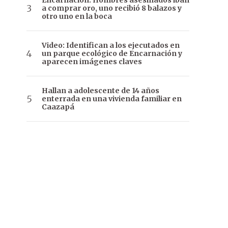
Encarnación: Hombres asesinados iban
a comprar oro, uno recibió 8 balazos y
otro uno en la boca
Video: Identifican a los ejecutados en
un parque ecológico de Encarnación y
aparecen imágenes claves
Hallan a adolescente de 14 años
enterrada en una vivienda familiar en
Caazapá