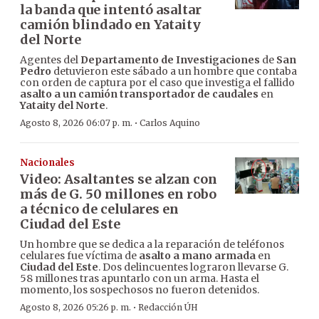
la banda que intentó asaltar
camión blindado en Yataity
del Norte
Agentes del
Departamento de Investigaciones
de
San
Pedro
detuvieron este sábado a un hombre que contaba
con orden de captura por el caso que investiga el fallido
asalto a un camión transportador de caudales
en
Yataity del Norte
.
·
Agosto 8, 2026 06:07 p. m.
Carlos Aquino
Nacionales
Video: Asaltantes se alzan con
más de G. 50 millones en robo
a técnico de celulares en
Ciudad del Este
Un hombre que se dedica a la reparación de teléfonos
celulares fue víctima de
asalto a mano armada
en
Ciudad del Este
. Dos delincuentes lograron llevarse G.
58 millones tras apuntarlo con un arma. Hasta el
momento, los sospechosos no fueron detenidos.
·
Agosto 8, 2026 05:26 p. m.
Redacción ÚH