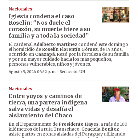
Nacionales
Iglesia condena el caso
Roselín: “Nos duele el
corazón, su muerte hiere a su
familia y a toda la sociedad”
El cardenal
Adalberto Martínez
condenó este domingo
el homicidio de
Roselín Florentín Gómez
, de 14 años,
ocurrido en
Caazapá
. Rezó por la fortaleza de su familia
y por un mayor cuidado hacia los más pequeños,
personas vulnerables, niños y jóvenes.
·
Agosto 9, 2026 06:32 p. m.
Redacción ÚH
Nacionales
Entre yuyos y caminos de
tierra, una partera indígena
salva vidas y desafía el
aislamiento del Chaco
En el Departamento de
Presidente Hayes
, a más de 100
kilómetros de la ruta Transchaco,
Graciela Benítez
asiste partos en zonas aisladas del Paraguay utilizando