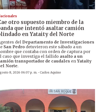
acionales
Cae otro supuesto miembro de la
banda que intentó asaltar camión
blindado en Yataity del Norte
gentes del
Departamento de Investigaciones
de
San Pedro
detuvieron este sábado a un
ombre que contaba con orden de captura por
l caso que investiga el fallido
asalto a un
amión transportador de caudales
en
Yataity
el Norte
.
·
gosto 8, 2026 06:07 p. m.
Carlos Aquino