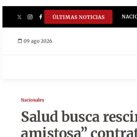
NACI
ÚLTIMAS NOTICIAS
twitter
instagram
facebook
tiktok
youtube
spotify
09 ago 2026
Nacionales
Salud busca resci
amistosa” contra