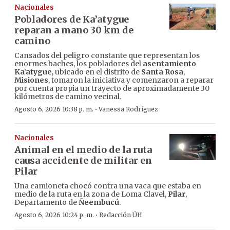
Nacionales
Pobladores de Ka’atygue
reparan a mano 30 km de
camino
Cansados del peligro constante que representan los
enormes baches, los pobladores del
asentamiento
Ka’atygue
, ubicado en el distrito de
Santa Rosa
,
Misiones
, tomaron la iniciativa y comenzaron a reparar
por cuenta propia un trayecto de aproximadamente 30
kilómetros de camino vecinal.
·
Agosto 6, 2026 10:38 p. m.
Vanessa Rodríguez
Nacionales
Animal en el medio de la ruta
causa accidente de militar en
Pilar
Una camioneta chocó contra una vaca que estaba en
medio de la ruta en la zona de Loma Clavel,
Pilar
,
Departamento de
Ñeembucú
.
·
Agosto 6, 2026 10:24 p. m.
Redacción ÚH