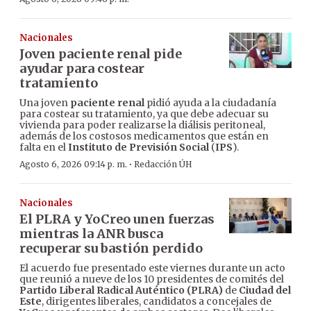
Nacionales
Joven paciente renal pide
ayudar para costear
tratamiento
Una joven
paciente renal
pidió ayuda a la ciudadanía
para costear su tratamiento, ya que debe adecuar su
vivienda para poder realizarse la diálisis peritoneal,
además de los costosos medicamentos que están en
falta en el
Instituto de Previsión Social
(
IPS
).
·
Agosto 6, 2026 09:14 p. m.
Redacción ÚH
Nacionales
El PLRA y YoCreo unen fuerzas
mientras la ANR busca
recuperar su bastión perdido
El acuerdo fue presentado este viernes durante un acto
que reunió a nueve de los 10 presidentes de comités del
Partido Liberal Radical Auténtico (PLRA)
de
Ciudad del
Este
, dirigentes liberales, candidatos a concejales de