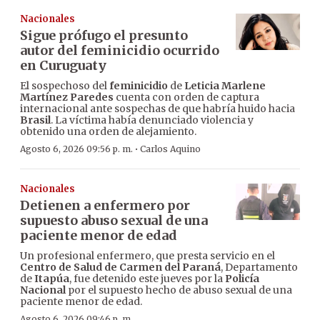
Nacionales
Sigue prófugo el presunto
autor del feminicidio ocurrido
en Curuguaty
El sospechoso del
feminicidio
de
Leticia Marlene
Martínez Paredes
cuenta con orden de captura
internacional ante sospechas de que habría huido hacia
Brasil
. La víctima había denunciado violencia y
obtenido una orden de alejamiento.
·
Agosto 6, 2026 09:56 p. m.
Carlos Aquino
Nacionales
Detienen a enfermero por
supuesto abuso sexual de una
paciente menor de edad
Un profesional enfermero, que presta servicio en el
Centro de Salud de Carmen del Paraná
, Departamento
de
Itapúa
, fue detenido este jueves por la
Policía
Nacional
por el supuesto hecho de abuso sexual de una
paciente menor de edad.
Agosto 6, 2026 09:46 p. m.