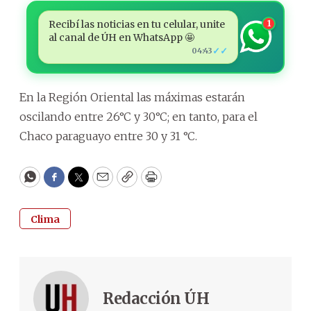
Recibí las noticias en tu celular, unite
1
al canal de ÚH en WhatsApp 🤩
✓✓
04:43
En la Región Oriental las máximas estarán
oscilando entre 26°C y 30°C; en tanto, para el
Chaco paraguayo entre 30 y 31 °C.
WhatsApp
Facebook
Twitter
Email
Copy
Print
Clima
Redacción ÚH