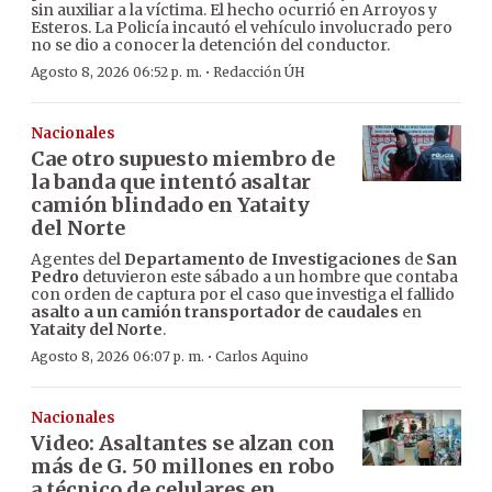
sin auxiliar a la víctima. El hecho ocurrió en Arroyos y
Esteros. La Policía incautó el vehículo involucrado pero
no se dio a conocer la detención del conductor.
·
Agosto 8, 2026 06:52 p. m.
Redacción ÚH
Nacionales
Cae otro supuesto miembro de
la banda que intentó asaltar
camión blindado en Yataity
del Norte
Agentes del
Departamento de Investigaciones
de
San
Pedro
detuvieron este sábado a un hombre que contaba
con orden de captura por el caso que investiga el fallido
asalto a un camión transportador de caudales
en
Yataity del Norte
.
·
Agosto 8, 2026 06:07 p. m.
Carlos Aquino
Nacionales
Video: Asaltantes se alzan con
más de G. 50 millones en robo
a técnico de celulares en