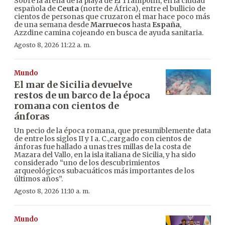
Sobre la arena de la playa de El Trampolín, en la ciudad
española de
Ceuta
(norte de África), entre el bullicio de
cientos de personas que cruzaron el mar hace poco más
de una semana desde
Marruecos
hasta
España
,
Azzdine camina cojeando en busca de ayuda sanitaria.
Agosto 8, 2026 11:22 a. m.
Mundo
El mar de Sicilia devuelve
restos de un barco de la época
romana con cientos de
ánforas
Un pecio de la época romana, que presumiblemente data
de entre los siglos II y I a. C.,cargado con cientos de
ánforas fue hallado a unas tres millas de la costa de
Mazara del Vallo, en la isla italiana de Sicilia, y ha sido
considerado “uno de los descubrimientos
arqueológicos subacuáticos más importantes de los
últimos años”.
Agosto 8, 2026 11:10 a. m.
Mundo