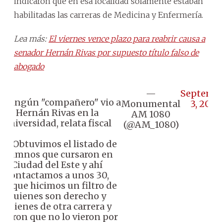
indicaron que en esa localidad solamente estaban
habilitadas las carreras de Medicina y Enfermería.
Lea más:
El viernes vence plazo para reabrir causa a
senador Hernán Rivas por supuesto título falso de
abogado
—
Septemb
 Ningún "compañero" vio a
Monumental
3, 2025
Hernán Rivas en la
AM 1080
universidad, relata fiscal
(@AM_1080)
🗣️ "Obtuvimos el listado de
alumnos que cursaron en
Ciudad del Este y ahí
contactamos a unos 30,
porque hicimos un filtro de
quienes son derecho y
quienes de otra carrera y
dijeron que no lo vieron por