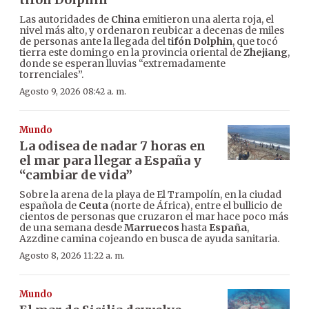
Las autoridades de
China
emitieron una alerta roja, el
nivel más alto, y ordenaron reubicar a decenas de miles
de personas ante la llegada del t
ifón Dolphin
, que tocó
tierra este domingo en la provincia oriental de
Zhejiang
,
donde se esperan lluvias “extremadamente
torrenciales”.
Agosto 9, 2026 08:42 a. m.
Mundo
La odisea de nadar 7 horas en
el mar para llegar a España y
“cambiar de vida”
Sobre la arena de la playa de El Trampolín, en la ciudad
española de
Ceuta
(norte de África), entre el bullicio de
cientos de personas que cruzaron el mar hace poco más
de una semana desde
Marruecos
hasta
España
,
Azzdine camina cojeando en busca de ayuda sanitaria.
Agosto 8, 2026 11:22 a. m.
Mundo