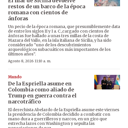
El mar de Sicilia devuelve
restos de un barco de la época
romana con cientos de
ánforas
Un pecio de la época romana, que presumiblemente data
de entre los siglos II y I a. C.,cargado con cientos de
ánforas fue hallado a unas tres millas de la costa de
Mazara del Vallo, en la isla italiana de Sicilia, y ha sido
considerado “uno de los descubrimientos
arqueológicos subacuáticos más importantes de los
últimos años”.
Agosto 8, 2026 11:10 a. m.
Mundo
De la Espriella asume en
Colombia como aliado de
Trump en guerra contra el
narcotráfico
El derechista Abelardo de la Espriella asume este viernes
la presidencia de Colombia decidido a combatir con
mano dura a guerrilleros y narcos, en un giro que
estrecha lazos con Washington y sepulta las