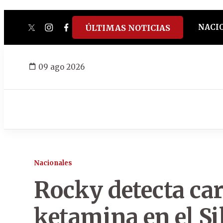
NACI
ÚLTIMAS NOTICIAS
twitter
instagram
facebook
tiktok
youtube
spotify
09 ago 2026
Nacionales
Rocky detecta car
ketamina en el Sil