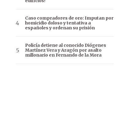
edificios?
Caso compradores de oro: Imputan por
homicidio doloso y tentativa a
españoles y ordenan su prisión
Policía detiene al conocido Diógenes
Martínez Vera y Aragón por asalto
millonario en Fernando de la Mora