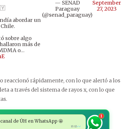
— SENAD
September
🇾
Paraguay
27, 2023
(@senad_paraguay)
ndía abordar un
Chile.
tó sobre algo
 hallaron más de
de MDMA o…
mE
ro reaccionó rápidamente, con lo que alertó a los
leta a través del sistema de rayos x, con lo que
as.
1
 al canal de ÚH en WhatsApp 🤩
13:12
✓✓