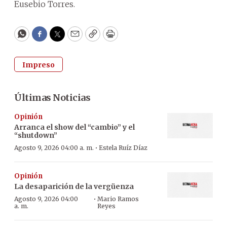
Eusebio Torres.
WhatsApp
Facebook
Twitter
Email
Copy
Print
Impreso
Últimas Noticias
Opinión
Arranca el show del “cambio” y el
“shutdown”
·
Agosto 9, 2026 04:00 a. m.
Estela Ruíz Díaz
Opinión
La desaparición de la vergüenza
·
Agosto 9, 2026 04:00
Mario Ramos
a. m.
Reyes