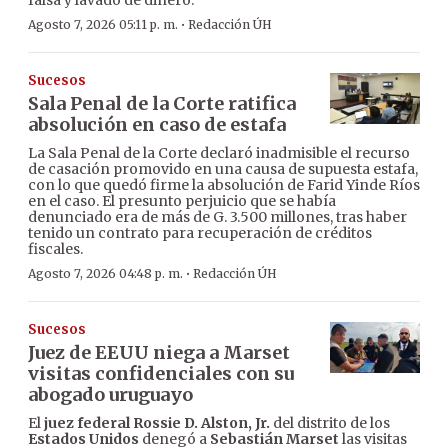
falsa y lavado de dinero.
·
Agosto 7, 2026 05:11 p. m.
Redacción ÚH
Sucesos
Sala Penal de la Corte ratifica
absolución en caso de estafa
La Sala Penal de la Corte declaró inadmisible el recurso
de casación promovido en una causa de supuesta estafa,
con lo que quedó firme la absolución de Farid Yinde Ríos
en el caso. El presunto perjuicio que se había
denunciado era de más de G. 3.500 millones, tras haber
tenido un contrato para recuperación de créditos
fiscales.
·
Agosto 7, 2026 04:48 p. m.
Redacción ÚH
Sucesos
Juez de EEUU niega a Marset
visitas confidenciales con su
abogado uruguayo
El
juez federal Rossie D. Alston, Jr.
del distrito de los
Estados Unidos
denegó a
Sebastián Marset
las visitas