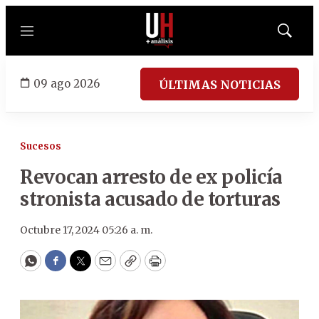
Menú
Mostrar
búsqued
09 ago 2026
ÚLTIMAS NOTICIAS
Sucesos
Revocan arresto de ex policía
stronista acusado de torturas
Octubre 17, 2024 05:26 a. m.
WhatsApp
Facebook
Twitter
Email
Copy
Print