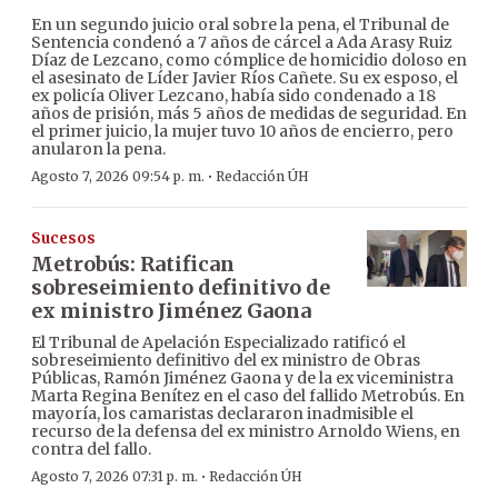
En un segundo juicio oral sobre la pena, el Tribunal de
Sentencia condenó a 7 años de cárcel a Ada Arasy Ruiz
Díaz de Lezcano, como cómplice de homicidio doloso en
el asesinato de Líder Javier Ríos Cañete. Su ex esposo, el
ex policía Oliver Lezcano, había sido condenado a 18
años de prisión, más 5 años de medidas de seguridad. En
el primer juicio, la mujer tuvo 10 años de encierro, pero
anularon la pena.
·
Agosto 7, 2026 09:54 p. m.
Redacción ÚH
Sucesos
Metrobús: Ratifican
sobreseimiento definitivo de
ex ministro Jiménez Gaona
El Tribunal de Apelación Especializado ratificó el
sobreseimiento definitivo del ex ministro de Obras
Públicas, Ramón Jiménez Gaona y de la ex viceministra
Marta Regina Benítez en el caso del fallido Metrobús. En
mayoría, los camaristas declararon inadmisible el
recurso de la defensa del ex ministro Arnoldo Wiens, en
contra del fallo.
·
Agosto 7, 2026 07:31 p. m.
Redacción ÚH