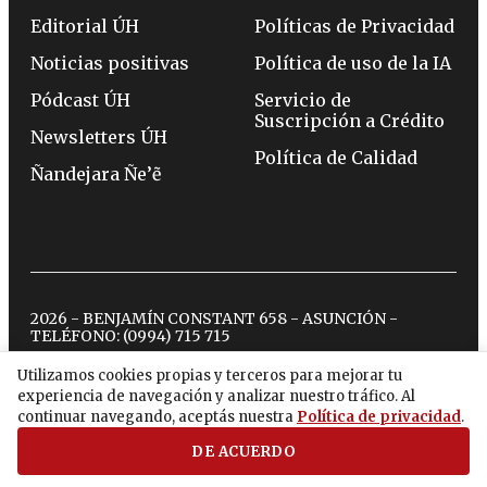
Editorial ÚH
Políticas de Privacidad
Noticias positivas
Política de uso de la IA
Pódcast ÚH
Servicio de
Suscripción a Crédito
Newsletters ÚH
Política de Calidad
Ñandejara Ñe’ẽ
2026 - BENJAMÍN CONSTANT 658 - ASUNCIÓN -
TELÉFONO:
(0994) 715 715
Utilizamos cookies propias y terceros para mejorar tu
experiencia de navegación y analizar nuestro tráfico. Al
twitter
instagram
facebook
tiktok
youtube
spotify
continuar navegando, aceptás nuestra
Política de privacidad
.
DE ACUERDO