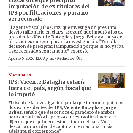
Fiscal dice que precipitó
imputación de ex titulares del
IPS por filtraciones y para no
ser recusado
El agente fiscal Julio Ortiz, que investiga un presunto
desvío millonario en el
IPS
, aseguró que imputó a los ex
presidentes
Vicente Bataglia
y
Jorge Brítez
a causa de
filtraciones que complican la investigación. “Tomé la
decisión de precipitar la imputación porque, si no, ya iba
a ser recusado seguramente”, expresó.
·
Agosto 5, 2026 12:08 p. m.
Redacción ÚH
Nacionales
IPS: Vicente Bataglia estaría
fuera del país, según fiscal que
lo imputó
El fiscal de la investigación por la que fueron imputados
dos ex presidentes del
IPS
,
Vicente Bataglia
y
Jorge
Brítez
, señaló que desconoce el paradero de ambos,
pero que afirmó a la prensa que extraoficialmente le
dijeron que el primero estaría fuera del país. No
descarta una orden de captura internacional “más
adelante, si corresponde”.