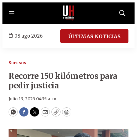
Menú
Mostrar
búsqued
08 ago 2026
ÚLTIMAS NOTICIAS
Sucesos
Recorre 150 kilómetros para
pedir justicia
Julio 13, 2025 04:35 a. m.
WhatsApp
Facebook
Twitter
Email
Copy
Print