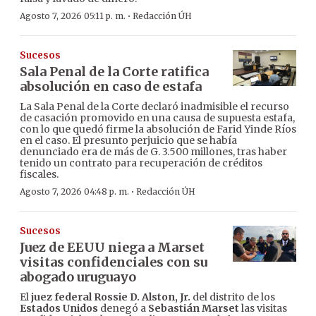
·
Agosto 7, 2026 05:11 p. m.
Redacción ÚH
Sucesos
Sala Penal de la Corte ratifica
absolución en caso de estafa
La Sala Penal de la Corte declaró inadmisible el recurso
de casación promovido en una causa de supuesta estafa,
con lo que quedó firme la absolución de Farid Yinde Ríos
en el caso. El presunto perjuicio que se había
denunciado era de más de G. 3.500 millones, tras haber
tenido un contrato para recuperación de créditos
fiscales.
·
Agosto 7, 2026 04:48 p. m.
Redacción ÚH
Sucesos
Juez de EEUU niega a Marset
visitas confidenciales con su
abogado uruguayo
El
juez federal Rossie D. Alston, Jr.
del distrito de los
Estados Unidos
denegó a
Sebastián Marset
las visitas