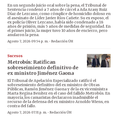
En un segundo juicio oral sobre la pena, el Tribunal de
Sentencia condenó a 7 años de cárcel a Ada Arasy Ruiz
Díaz de Lezcano, como cómplice de homicidio doloso en
el asesinato de Líder Javier Ríos Cañete. Su ex esposo, el
ex policía Oliver Lezcano, había sido condenado a 18
años de prisión, más 5 años de medidas de seguridad. En
el primer juicio, la mujer tuvo 10 años de encierro, pero
anularon la pena.
·
Agosto 7, 2026 09:54 p. m.
Redacción ÚH
Sucesos
Metrobús: Ratifican
sobreseimiento definitivo de
ex ministro Jiménez Gaona
El Tribunal de Apelación Especializado ratificó el
sobreseimiento definitivo del ex ministro de Obras
Públicas, Ramón Jiménez Gaona y de la ex viceministra
Marta Regina Benítez en el caso del fallido Metrobús. En
mayoría, los camaristas declararon inadmisible el
recurso de la defensa del ex ministro Arnoldo Wiens, en
contra del fallo.
·
Agosto 7, 2026 07:31 p. m.
Redacción ÚH