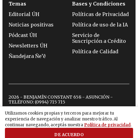
Temas
Bases y Condiciones
Editorial ÚH
Políticas de Privacidad
Noticias positivas
Política de uso de la IA
Pódcast ÚH
Servicio de
Suscripción a Crédito
Newsletters ÚH
Política de Calidad
Ñandejara Ñe’ẽ
2026 - BENJAMÍN CONSTANT 658 - ASUNCIÓN -
TELÉFONO:
(0994) 715 715
Utilizamos cookies propias y terceros para mejorar tu
experiencia de navegación y analizar nuestro tráfico. Al
twitter
instagram
facebook
tiktok
youtube
spotify
continuar navegando, aceptás nuestra
Política de privacidad
.
DE ACUERDO