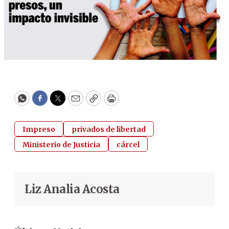
WhatsApp
Facebook
Twitter
Email
Copy
Print
Impreso
privados de libertad
Ministerio de Justicia
cárcel
Liz Analia Acosta