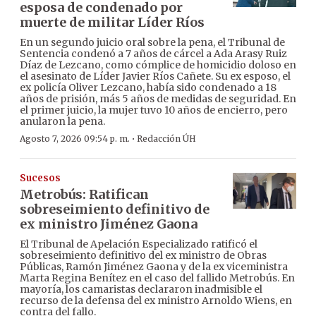
esposa de condenado por
muerte de militar Líder Ríos
En un segundo juicio oral sobre la pena, el Tribunal de
Sentencia condenó a 7 años de cárcel a Ada Arasy Ruiz
Díaz de Lezcano, como cómplice de homicidio doloso en
el asesinato de Líder Javier Ríos Cañete. Su ex esposo, el
ex policía Oliver Lezcano, había sido condenado a 18
años de prisión, más 5 años de medidas de seguridad. En
el primer juicio, la mujer tuvo 10 años de encierro, pero
anularon la pena.
·
Agosto 7, 2026 09:54 p. m.
Redacción ÚH
Sucesos
Metrobús: Ratifican
sobreseimiento definitivo de
ex ministro Jiménez Gaona
El Tribunal de Apelación Especializado ratificó el
sobreseimiento definitivo del ex ministro de Obras
Públicas, Ramón Jiménez Gaona y de la ex viceministra
Marta Regina Benítez en el caso del fallido Metrobús. En
mayoría, los camaristas declararon inadmisible el
recurso de la defensa del ex ministro Arnoldo Wiens, en
contra del fallo.