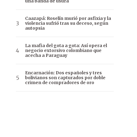
una banda de usura
Caazapá: Roselín murió por asfixia y la
violencia sufrió tras su deceso, según
autopsia
La mafia del gota a gota: Así opera el
negocio extorsivo colombiano que
acecha a Paraguay
Encarnación: Dos españoles y tres
bolivianos son capturados por doble
crimen de compradores de oro