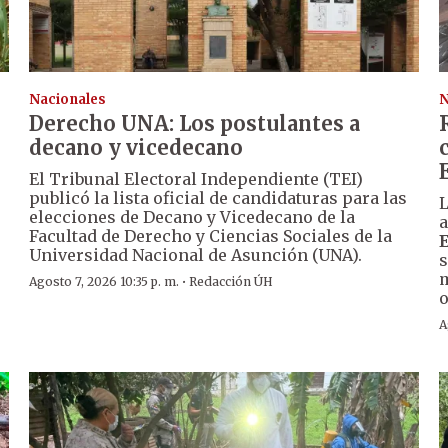
Nacionales
N
Derecho UNA: Los postulantes a
decano y vicedecano
El Tribunal Electoral Independiente (TEI)
publicó la lista oficial de candidaturas para las
L
elecciones de Decano y Vicedecano de la
a
Facultad de Derecho y Ciencias Sociales de la
Universidad Nacional de Asunción (UNA).
s
m
·
Agosto 7, 2026 10:35 p. m.
Redacción ÚH
o
A