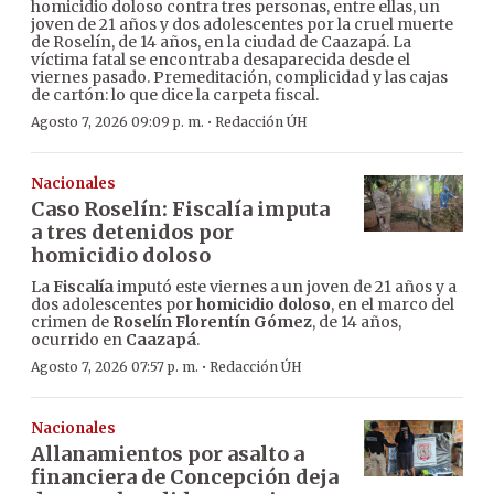
homicidio doloso contra tres personas, entre ellas, un
joven de 21 años y dos adolescentes por la cruel muerte
de Roselín, de 14 años, en la ciudad de Caazapá. La
víctima fatal se encontraba desaparecida desde el
viernes pasado. Premeditación, complicidad y las cajas
de cartón: lo que dice la carpeta fiscal.
·
Agosto 7, 2026 09:09 p. m.
Redacción ÚH
Nacionales
Caso Roselín: Fiscalía imputa
a tres detenidos por
homicidio doloso
La
Fiscalía
imputó este viernes a un joven de 21 años y a
dos adolescentes por
homicidio doloso
, en el marco del
crimen de
Roselín Florentín Gómez
, de 14 años,
ocurrido en
Caazapá
.
·
Agosto 7, 2026 07:57 p. m.
Redacción ÚH
Nacionales
Allanamientos por asalto a
financiera de Concepción deja