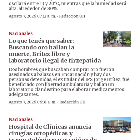
oscilará entre 13 y 20°C, mientras que la humedad será
alta, alrededor de 80%.
·
Agosto 7, 2026 07:12 a. m.
Redacción ÚH
Nacionales
Lo que tenés que saber:
Buscando oro hallan la
muerte, Brítez libre y
laboratorio ilegal de tirzepatida
Dos hombres que buscaban comprar oro fueron
asesinados a balazos en Encarnación y hay dos
personas detenidas, el ex titular del IPS Jorge Brítez, fue
beneficiado con libertad ambulatoria y hallan un
laboratorio clandestino para elaborar medicamentos
adelgazantes.
·
Agosto 7, 2026 06:31 a. m.
Redacción ÚH
Nacionales
Hospital de Clínicas anuncia
cirugías ortopédicas y
traumatológicas para niños de