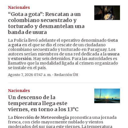
Nacionales
“Gota a gota”: Rescatan a un
colombiano secuestrado y
torturado y desmantelan una
banda de usura
La Policía llevó adelante el operativo denominado
Gota
a gota
en el que se dio el rescate de un ciudadano
colombiano secuestrado y torturado en Paraguay. Los
autores serían miembros de una red dedicada a la
usura
y
extorsión
. Hay seis detenidos. Para las autoridades es
llamativo que la modalidad ligada al crimen organizado
se instale en el país.
·
Agosto 7, 2026 07:47 a. m.
Redacción ÚH
Nacionales
Un descenso de la
temperatura llega este
viernes, en torno a los 13°C
La
Dirección de Meteorología
pronostica una jornada
fresca, con cielo mayormente nublado y vientos
moderados del sur para este viernes. La temperatura