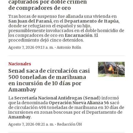
capturados por doble crimen
de compradores de oro
Tras horas de suspenso fue allanada una vivienda en
San Juan del Paraná
, en el
Departamento de Itapúa
,
donde se refugiaron el español y su hijo,
presumiblemente involucrados en el doble homicidio de
los compradores de oro en
Encarnación
. El
procedimiento dejó cinco detenidos.
·
Agosto 7, 2026 09:13 a. m.
Antonio Rolín
Nacionales
Senad saca de circulación casi
500 toneladas de marihuana
en incursión de 10 días por
Amambay
La
Secretaría Nacional Antidrogas
(
Senad
) informó
que la denominada
Operación Nueva Alianza 56
sacó
de circulación 498 toneladas de marihuana en 10 días de
incursiones en zonas boscosas por el Departamento de
Amambay
.
·
Agosto 7, 2026 08:21 a. m.
Redacción ÚH